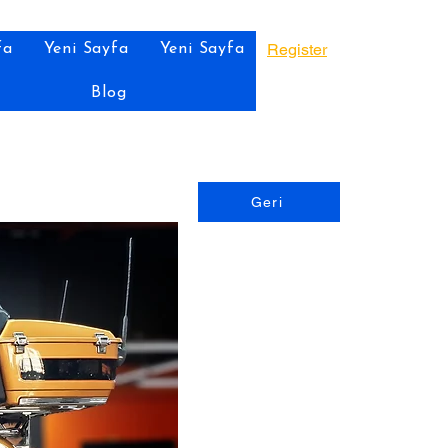
Register
fa
Yeni Sayfa
Yeni Sayfa
Blog
Geri