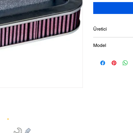
Üretici
K&N
Model
88-03 SPORTSTER
Pazartesi-Cumartesi