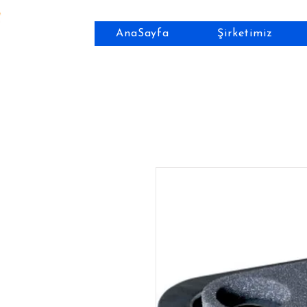
AnaSayfa
Şirketimiz