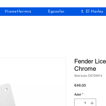
Hizmetlerimiz
Egzozlar
2. El Harley
Fender Lice
Chrome
Stok kodu: DS720814
Fiyat
€49,00
Adet
*