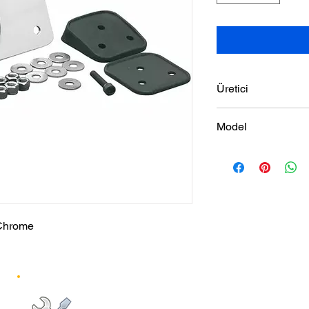
Üretici
DRAG SPECIALTIES
Model
99-23 MODELS
 Chrome
Pazartesi-Cumartesi