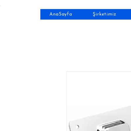
AnaSayfa
Şirketimiz